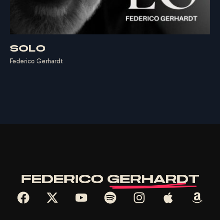
F
E
D
E
R
I
C
O
G
E
R
H
A
R
D
T
SOLO
Federico Gerhardt
FEDERICO
GERHARDT