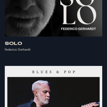
F
E
D
E
R
I
C
O
G
E
R
H
A
R
D
T
SOLO
Federico Gerhardt