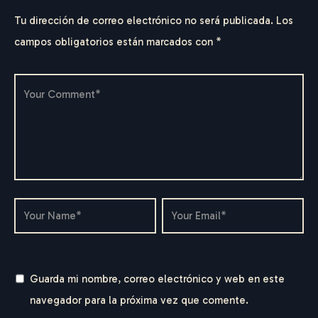
Tu dirección de correo electrónico no será publicada.
Los
campos obligatorios están marcados con
*
F
E
D
E
R
I
C
O
G
E
R
H
A
R
D
T
Guarda mi nombre, correo electrónico y web en este
navegador para la próxima vez que comente.