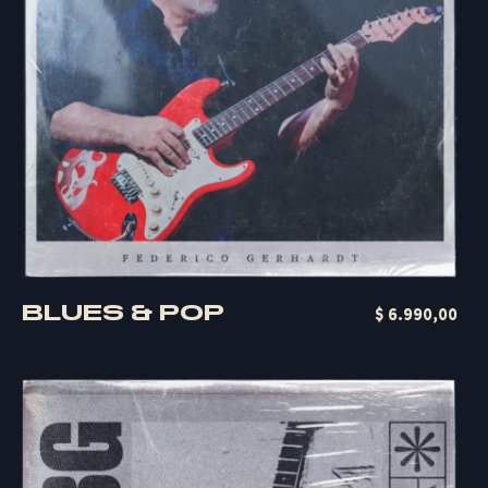
BLUES & POP
Quick Buy
$
6.990,00
F
E
D
E