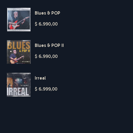
Blues & POP
$
6.990,00
Blues & POP II
$
6.990,00
Irreal
$
6.999,00
H
A
R
D
T