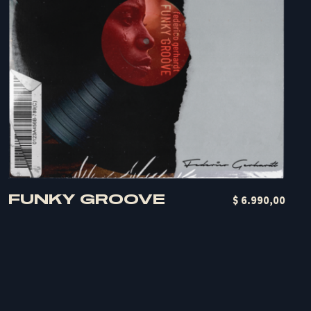
FUNKY GROOVE
Quick Buy
$
6.990,00
R
I
C
O
G
E
R