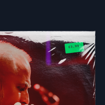
R
I
C
O
G
E
R