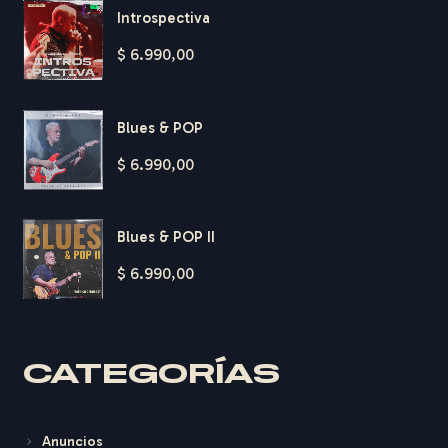
Introspectiva
$
6.990,00
Blues & POP
$
6.990,00
Blues & POP II
$
6.990,00
H
A
R
D
T
CATEGORÍAS
Anuncios