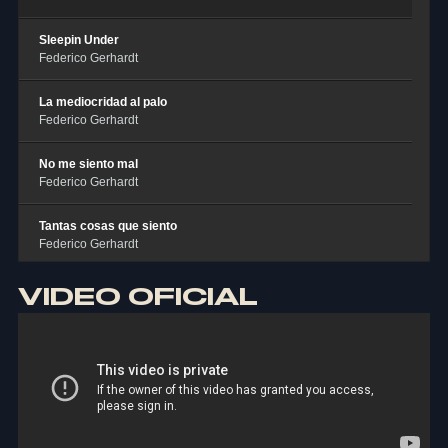
G
E
R
H
A
R
D
T
Sleepin Under
Federico Gerhardt
La mediocridad al palo
Federico Gerhardt
No me siento mal
Federico Gerhardt
Tantas cosas que siento
Federico Gerhardt
VIDEO OFICIAL
Sitting on the dock of the bay
Federico Gerhardt
My guitar
Federico Gerhardt
Si crees que dejarme es fácil
Federico Gerhardt