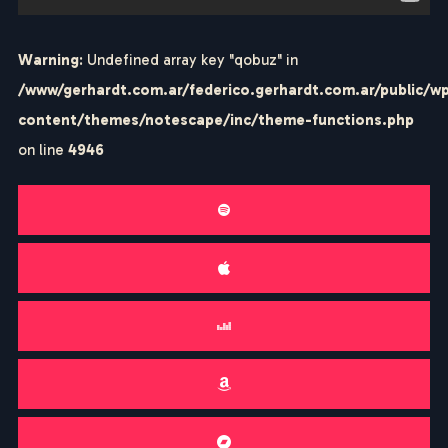
En el muelle sin fin
Federico Gerhardt
Warning
: Undefined array key "qobuz" in
/www/gerhardt.com.ar/federico.gerhardt.com.ar/public/w
Cielos de oportunidad
Federico Gerhardt
content/themes/notescape/inc/theme-functions.php
on line
4946