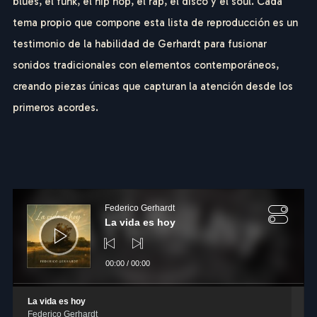
blues, el funk, el hip hop, el rap, el disco y el soul. Cada
tema propio que compone esta lista de reproducción es un
testimonio de la habilidad de Gerhardt para fusionar
sonidos tradicionales con elementos contemporáneos,
creando piezas únicas que capturan la atención desde los
primeros acordes.
Reproductor
de
Federico Gerhardt
audio
La vida es hoy
00:00
/
00:00
La vida es hoy
F
E
D
E
R
I
C
O
Federico Gerhardt