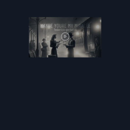
F
E
D
E
R
I
C
O
G
E
R
H
A
R
D
T