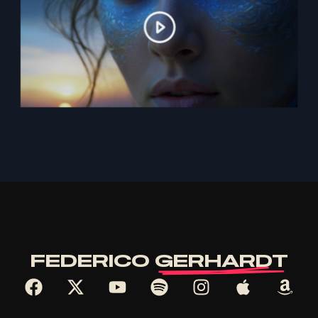
F
E
D
E
R
I
C
O
G
E
R
H
A
R
D
T
FEDERICO
GERHARDT