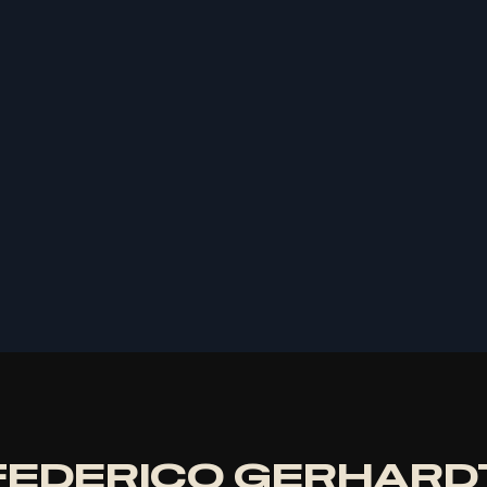
R
I
C
O
G
E
R
FEDERICO
GERHARD