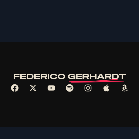
G
E
R
H
A
R
D
T
FEDERICO
GERHARDT