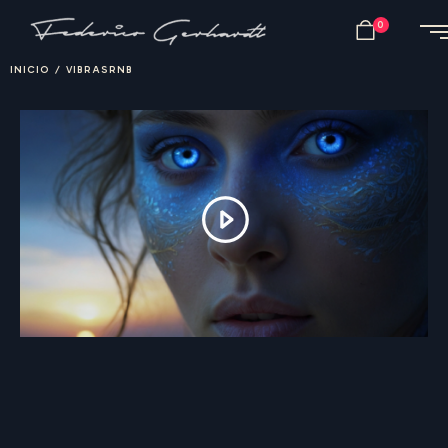
0
INICIO
/
VIBRASRNB
F
E
D
E
R
I
C
O