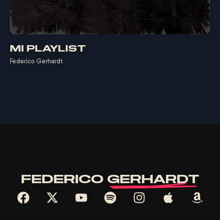
F
E
D
E
R
I
C
O
G
E
R
H
A
R
D
T
MI PLAYLIST
Federico Gerhardt
FEDERICO
GERHARDT