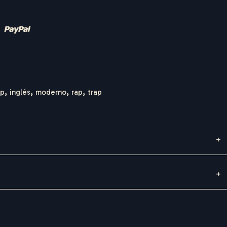
op
,
inglés
,
moderno
,
rap
,
trap