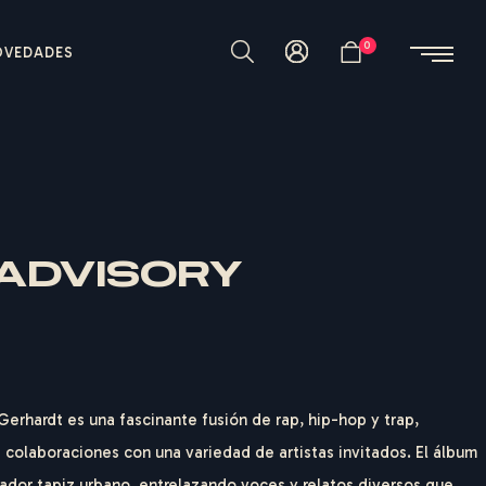
0
OVEDADES
 ADVISORY
Gerhardt es una fascinante fusión de rap, hip-hop y trap,
s colaboraciones con una variedad de artistas invitados. El álbum
ador tapiz urbano, entrelazando voces y relatos diversos que