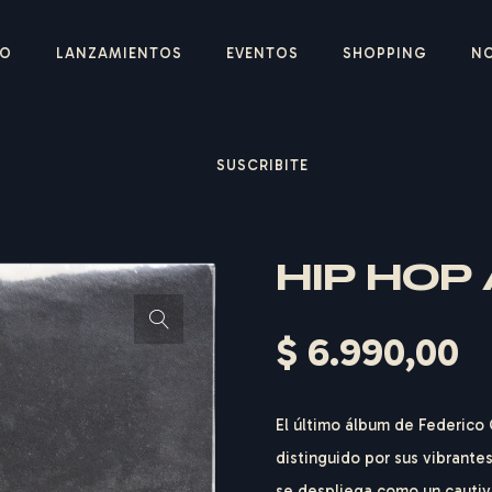
IO
LANZAMIENTOS
EVENTOS
SHOPPING
N
SUSCRIBITE
HIP HOP
$
6.990,00
El último álbum de Federico 
distinguido por sus vibrante
se despliega como un cautiv