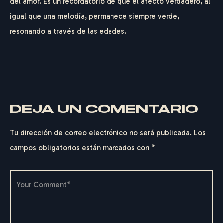
del amor. Es un recordatorio de que el afecto verdadero, al
igual que una melodía, permanece siempre verde,
resonando a través de las edades.
DEJA UN COMENTARIO
Tu dirección de correo electrónico no será publicada.
Los
campos obligatorios están marcados con
*
F
E
D
E
R
I
C
O
G
E
R
H
A
R
D
T