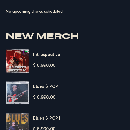
No upcoming shows scheduled
NEW MERCH
Introspectiva
$
6.990,00
Blues & POP
$
6.990,00
Blues & POP II
$
6.990,00