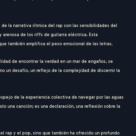
 la narrativa rítmica del rap con las sensibilidades del
arenosa de los riffs de guitarra eléctrica. Esta
que también amplifica el peso emocional de las letras.
bilidad de encontrar la verdad en un mar de engaños, se
o un desafío, un reflejo de la complejidad de discernir la
R
I
C
O
G
E
R
 espejo de la experiencia colectiva de navegar por las aguas
o una canción; es una declaración, una reflexión sobre la
el rap y el pop, sino que también ha ofrecido un profundo