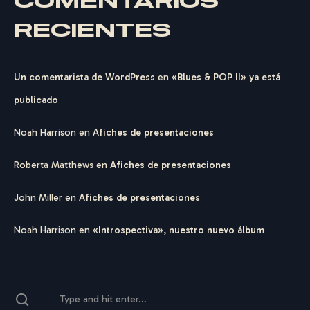
COMENTARIOS
G
E
R
H
A
R
D
T
RECIENTES
Un comentarista de WordPress
en
«Blues & POP II» ya está
publicado
Noah Harrison
en
Afiches de presentaciones
Roberta Matthews
en
Afiches de presentaciones
John Miller
en
Afiches de presentaciones
Noah Harrison
en
«Introspectiva», nuestro nuevo álbum