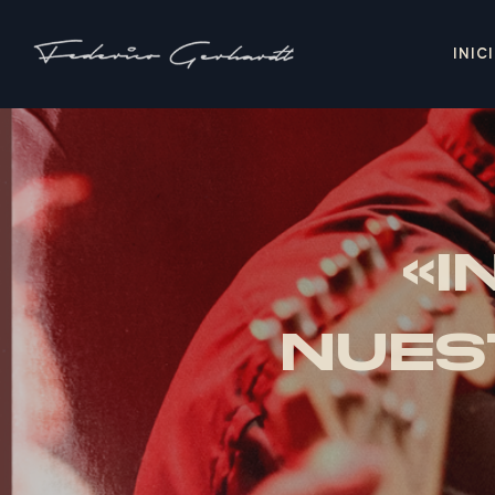
INIC
«I
NUES