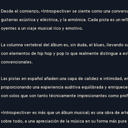
Desde el comienzo, «Introspectiva» se siente como una conversac
guitarras acústica y eléctrica, y la armónica. Cada pista es un r
oyentes a un viaje musical rico y emotivo.
La columna vertebral del álbum es, sin duda, el blues, llevando 
con elementos de hip hop y pop lo que realmente distingue a est
convencionales.
Las pistas en español añaden una capa de calidez e intimidad, en
proporcionando una experiencia auditiva equilibrada y enriquecedor
con solos que son tanto técnicamente impresionantes como pro
«Introspectiva» es más que un álbum musical; es una obra de arte 
R
I
C
O
G
E
R
sobre todo, a una apreciación de la música en su forma más pura 