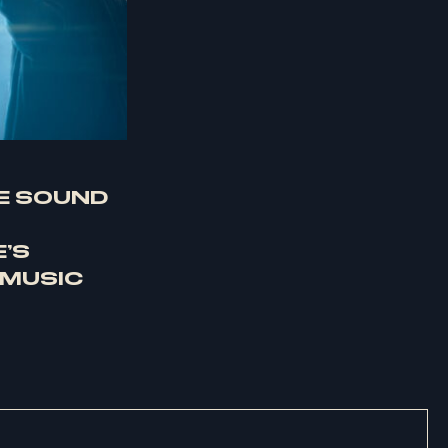
E SOUND
’S
 MUSIC