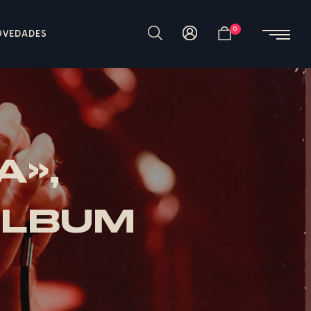
0
OVEDADES
A»,
ÁLBUM