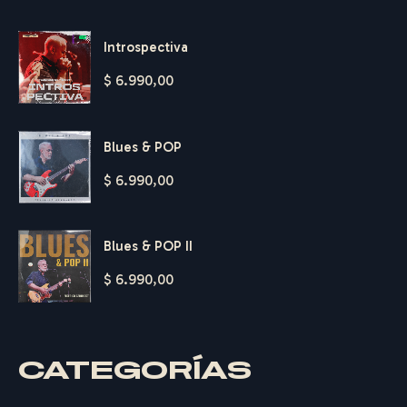
Introspectiva
$
6.990,00
Blues & POP
$
6.990,00
Blues & POP II
$
6.990,00
F
E
D
E
CATEGORÍAS