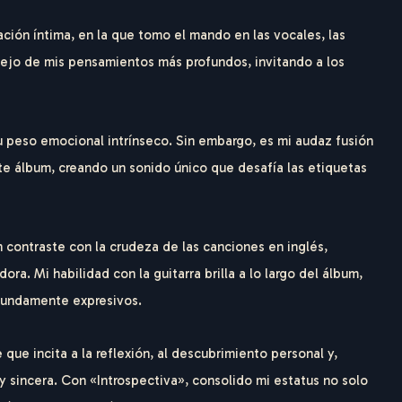
ión íntima, en la que tomo el mando en las vocales, las
eflejo de mis pensamientos más profundos, invitando a los
su peso emocional intrínseco. Sin embargo, es mi audaz fusión
e álbum, creando un sonido único que desafía las etiquetas
 contraste con la crudeza de las canciones en inglés,
a. Mi habilidad con la guitarra brilla a lo largo del álbum,
fundamente expresivos.
que incita a la reflexión, al descubrimiento personal y,
H
A
R
D
T
y sincera. Con «Introspectiva», consolido mi estatus no solo