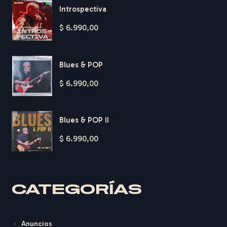
Introspectiva
$
6.990,00
Blues & POP
$
6.990,00
Blues & POP II
$
6.990,00
H
A
R
D
T
CATEGORÍAS
Anuncios