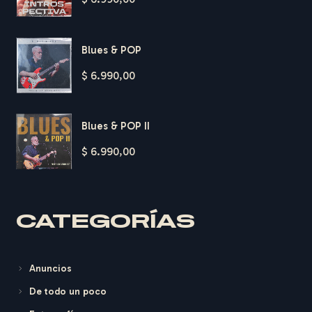
Blues & POP
$
6.990,00
Blues & POP II
$
6.990,00
H
A
R
D
T
CATEGORÍAS
Anuncios
De todo un poco