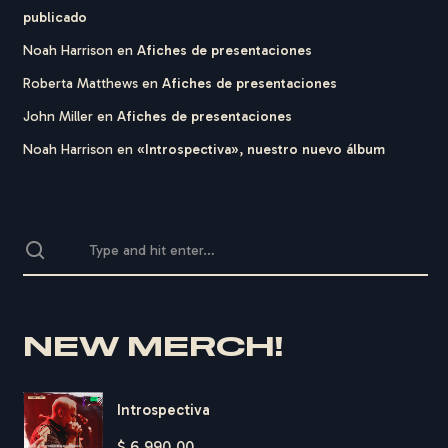
publicado
Noah Harrison
en
Afiches de presentaciones
Roberta Matthews
en
Afiches de presentaciones
John Miller
en
Afiches de presentaciones
Noah Harrison
en
«Introspectiva», nuestro nuevo álbum
NEW MERCH!
Introspectiva
$
6.990,00