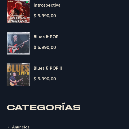
Introspectiva
$
6.990,00
Blues & POP
$
6.990,00
Blues & POP II
$
6.990,00
H
A
R
D
T
CATEGORÍAS
Anuncios