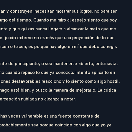
an y construyen, necesitan mostrar sus logros, no para ser
 largo del tiempo. Cuando me miro al espejo siento que soy
ente y que quizás nunca llegaré a alcanzar la meta que me
 juicio externo no es más que una proyección de lo que
icen o hacen, es porque hay algo en mí que debo corregir.
te de principiante, o sea mantenerse abierto, entusiasta,
o cuando repaso lo que ya conozco. Intento aplicarlo en
ciones desfavorables reacciono y lo siento como algo hostil,
ago está bien, y busco la manera de mejorarlo. La crítica
R
I
C
O
G
E
R
ercepción nublada no alcanza a notar.
chas veces vulnerable es una fuente constante de
, probablemente sea porque coincide con algo que yo ya