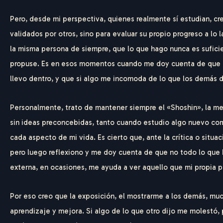
Pero, desde mi perspectiva, quienes realmente sí estudian, cre
validados por otros, sino para evaluar su propio progreso a lo
la misma persona de siempre, que lo que hago nunca es sufici
propuse. Es en esos momentos cuando me doy cuenta de que el
llevo dentro, y que si algo me incomoda de lo que los demás d
Personalmente, trato de mantener siempre el «Shoshin», la men
sin ideas preconcebidas, tanto cuando estudio algo nuevo com
cada aspecto de mi vida. Es cierto que, ante la crítica o situa
pero luego reflexiono y me doy cuenta de que no todo lo que h
F
E
D
E
externa, en ocasiones, me ayuda a ver aquello que mi propia p
Por eso creo que la exposición, el mostrarme a los demás, mu
aprendizaje y mejora. Si algo de lo que otro dijo me molestó