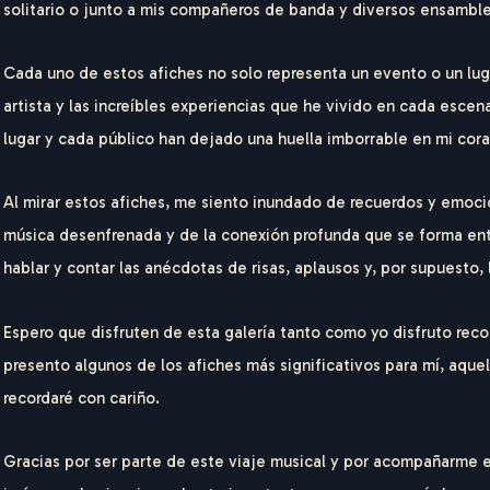
solitario o junto a mis compañeros de banda y diversos ensambles
Cada uno de estos afiches no solo representa un evento o un lug
artista y las increíbles experiencias que he vivido en cada esce
lugar y cada público han dejado una huella imborrable en mi cor
Al mirar estos afiches, me siento inundado de recuerdos y emoci
música desenfrenada y de la conexión profunda que se forma entr
hablar y contar las anécdotas de risas, aplausos y, por supuesto,
Espero que disfruten de esta galería tanto como yo disfruto rec
presento algunos de los afiches más significativos para mí, aque
recordaré con cariño.
R
I
C
O
G
E
R
Gracias por ser parte de este viaje musical y por acompañarme en