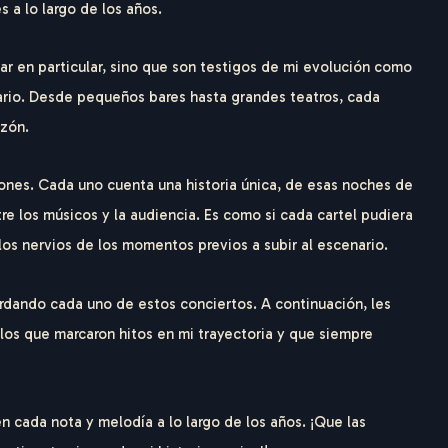
 a lo largo de los años.
ar en particular, sino que son testigos de mi evolución como
nario. Desde pequeños bares hasta grandes teatros, cada
azón.
ones. Cada uno cuenta una historia única, de esas noches de
e los músicos y la audiencia. Es como si cada cartel pudiera
 los nervios de los momentos previos a subir al escenario.
ordando cada uno de estos conciertos. A continuación, les
llos que marcaron hitos en mi trayectoria y que siempre
H
A
R
D
T
 cada nota y melodía a lo largo de los años. ¡Que las