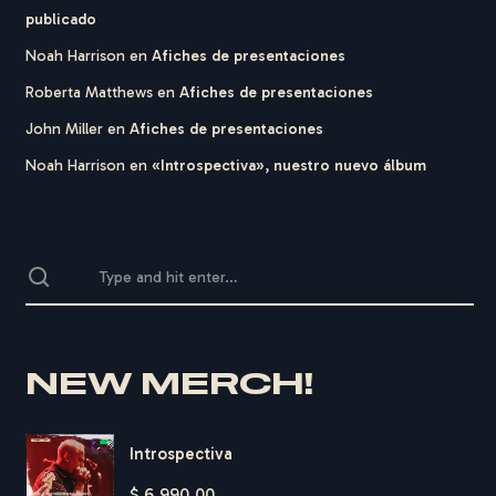
publicado
Noah Harrison
en
Afiches de presentaciones
Roberta Matthews
en
Afiches de presentaciones
John Miller
en
Afiches de presentaciones
Noah Harrison
en
«Introspectiva», nuestro nuevo álbum
NEW MERCH!
Introspectiva
$
6.990,00