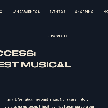
IO
LANZAMIENTOS
EVENTOS
SHOPPING
N
SUSCRIBITE
CCESS:
EST MUSICAL
inimum sit. Sensibus mei omittantur. Nulla suas maloru
oming vidiss no malorum. Eripuit legimus harum corpora per