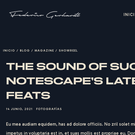
INIC
INICIO
/
BLOG
/
MAGAZINE
/
SHOWREEL
THE SOUND OF SU
NOTESCAPE’S LAT
FEATS
14 JUNIO, 2021
FOTOGRAFÍAS
Eu mea audiam equidem, has ad dolore officiis. No zril solet m
impetus in voluptaria est in, et suas mollis est propriae eu. D