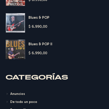
Blues & POP
$
6.990,00
Blues & POP II
$
6.990,00
H
A
R
D
T
CATEGORÍAS
Anuncios
De todo un poco