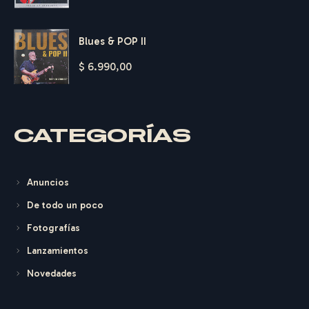
F
E
D
E
R
I
C
O
Blues & POP II
G
E
R
H
A
R
D
T
$
6.990,00
CATEGORÍAS
Anuncios
De todo un poco
Fotografías
Lanzamientos
Novedades