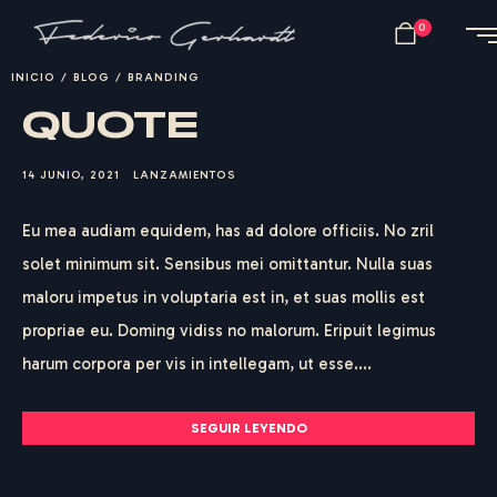
0
INICIO
/
BLOG
/
BRANDING
QUOTE
14 JUNIO, 2021
LANZAMIENTOS
Eu mea audiam equidem, has ad dolore officiis. No zril
solet minimum sit. Sensibus mei omittantur. Nulla suas
maloru impetus in voluptaria est in, et suas mollis est
propriae eu. Doming vidiss no malorum. Eripuit legimus
harum corpora per vis in intellegam, ut esse....
SEGUIR LEYENDO